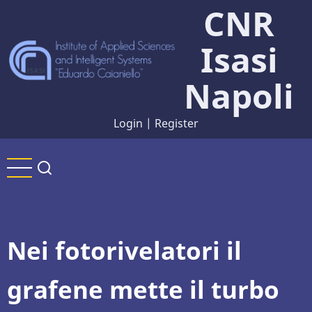
CNR
Skip
to
Isasi
main
content
Napoli
Login
|
Register
Nei fotorivelatori il
grafene mette il turbo